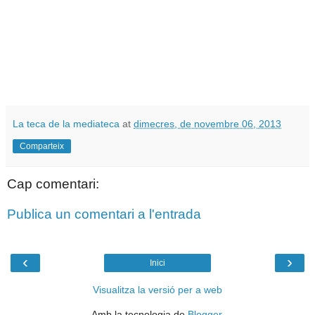
La teca de la mediateca
at
dimecres, de novembre 06, 2013
Comparteix
Cap comentari:
Publica un comentari a l'entrada
‹
›
Inici
Visualitza la versió per a web
Amb la tecnologia de
Blogger
.