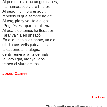
Al primer pis hi ha un gos danès,
malhumorat de viure-hi pres.
Al segon, un lloro ensopit
repeteix el que sempre ha dit.
Al terç, planyívol, feia el gat:
-Pogués escapar-me al terrat!
Al quart, de temps ha llogador,
l'aranya fila en un racó.
En el quint pis, de sobte, un dia,
ofert a uns vells patriarcals,
la cadernera fa alegria,
gentil remei a tants de mals;
ja lloro i gat, aranya i gos,
troben el viure delitós.
Josep Carner
The Cow
The friendly cow all red and white,