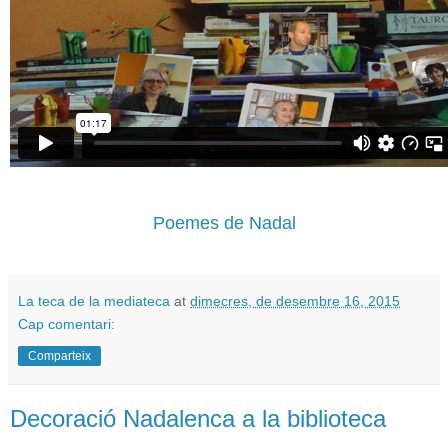
Poemes de Nadal
La teca de la mediateca
at
dimecres, de desembre 16, 2015
Cap comentari:
Comparteix
Decoració Nadalenca a la biblioteca