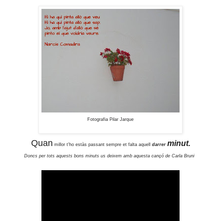
Fotografia Pilar Jarque
Quan
minut.
millor t'ho estàs passant sempre et falta aquell
darrer
Doncs per tots aquests bons minuts us deixem amb aquesta cançó de Carla Bruni