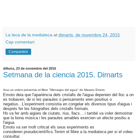
La teca de la mediateca
at
dimarts, de novembre 24, 2015
Cap comentari:
Comparteix
dilluns, 23 de novembre del 2015
Setmana de la ciencia 2015. Dimarts
Avui us volem presentar el llibre "
Mensajes
del agua" de
Masaru
Emoto
.
Emoto
deia que l'apariència dels cristalls de l'aigua depenien del lloc a on
es trobaven, de si les paraules o pensaments eren positius o
negatius...L'experiment consistia en congelar els diversos tipus d'aigua i
després fer les fotografies dels cristalls formats.
Ho va fer amb aigües de ciutats, rius, llacs... i també va voler demostrar
que la bona música i les paraules amables exercien un afecte positiu a
l'aigua.
Emoto va ser molt criticat els seus experiments es
consideren pseudocientífics.Tenim el llibre a la mediateca per si el voleu
consultar.