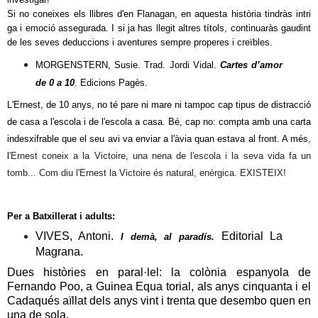
Si no coneixes els llibres d'en Flanagan, en aquesta història tindràs intri
ga i emoció
assegurada. I si ja has llegit altres títols, continuaràs gaudint
de les seves deduccions i aventures sempre properes i creïbles.
MORGENSTERN, Susie. Trad. Jordi Vidal.
Cartes d’amor
de 0 a 10
.
Edicions
Pagès.
L'Ernest,
de
10 anys
, no té p
are ni mare
ni tampoc ca
p tipus de distracció
de casa a l'escola i de l'escola a casa.
Bé, cap no: compta amb
una carta
indesxifrable
que
el seu avi
va
enviar a l'àvia quan estava al front.
A més,
l
'Ernest coneix a la Victoire, una nena
de
l'escola i la seva vida fa un
tomb... Com diu l'Ernest la Victoire és natural, enèrgica. EXISTEIX!
Per a Batxillerat i adults:
VIVES, Antoni.
Editorial
La
I demà, al paradís.
Magrana.
Dues històries en paral·lel: la colònia espanyola de
Fernando Poo, a Guinea Equa torial, als anys cinquanta i el
Cadaqués aïllat dels anys vint i trenta que desembo quen en
una de sola.