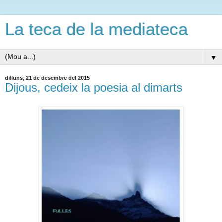
La teca de la mediateca
▼
dilluns, 21 de desembre del 2015
Dijous, cedeix la poesia al dimarts