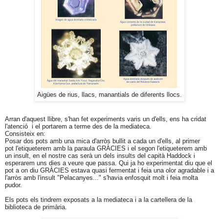
Aigües de rius, llacs, manantials de diferents llocs.
Arran d'aquest llibre, s'han fet experiments varis un d'ells, ens ha cridat
l'atenció i el portarem a terme des de la mediateca.
Consisteix en:
Posar dos pots amb una mica d'arròs bullit a cada un d'ells, al primer
pot l'etiqueterem amb la paraula GRÀCIES i el segon l'etiqueterem amb
un insult, en el nostre cas serà un dels insults del capità Haddock i
esperarem uns dies a veure que passa. Qui ja ho experimentat diu que el
pot a on diu GRÀCIES estava quasi fermentat i feia una olor agradable i a
l'arròs amb l'insult "Pelacanyes..." s'havia enfosquit molt i feia molta
pudor.
Els pots els tindrem exposats a la mediateca i a la cartellera de la
biblioteca de primària.