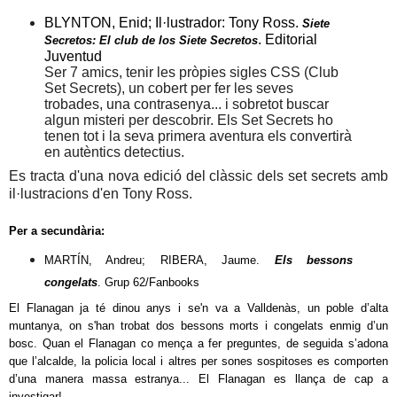
BLYNTON, Enid; Il·lustrador: Tony Ross.
Siete
.
Editorial
Secretos: El club de los Siete Secretos
Juventud
Ser 7 amics, tenir les pròpies sigles CSS
(Club
Set Secrets)
, un cobert per fer les seves
trobades, una contrasenya... i sobretot buscar
algun misteri per desc
o
brir. Els Set Secrets ho
tenen tot i la seva primera aventura els convertirà
en autèntics detectius.
Es tracta d'una nova edició del clàssic dels set secrets amb
il·lustracions d'en Tony Ross.
Per a secundària:
MARTÍN, Andreu; RIBERA, Jaume.
Els bessons
congelats
.
Grup 62/Fanbooks
El Flanagan ja té dinou anys i
se'n va a
Valldenàs, un poble d’alta
muntanya,
on s'
ha
n
trobat dos bessons morts i congelats enmig d’un
bosc.
Quan el Flanagan co mença a fer preguntes, de seguida s’adona
que l’alcalde, la policia local i altres per sones sospitoses es comporten
d’una manera massa estranya... El Flanagan es llança de cap a
investigar!