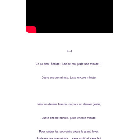
(...)
Je lui dirai "écoute ! Laisse-moi juste une minute..."
Juste encore minute, juste encore minute,
Pour un dernier frisson, ou pour un dernier geste,
Juste encore minute, juste encore minute,
Pour ranger les souvenirs avant le grand hiver,
Juste encore une minute... sans motif et sans but.