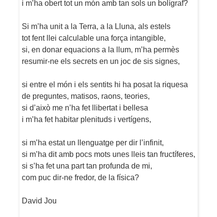
i m’ha obert tot un món amb tan sols un bolígraf?
Si m’ha unit a la Terra, a la Lluna, als estels
tot fent llei calculable una força intangible,
si, en donar equacions a la llum, m’ha permès
resumir-ne els secrets en un joc de sis signes,
si entre el món i els sentits hi ha posat la riquesa
de preguntes, matisos, raons, teories,
si d’això me n’ha fet llibertat i bellesa
i m’ha fet habitar plenituds i vertígens,
si m’ha estat un llenguatge per dir l’infinit,
si m’ha dit amb pocs mots unes lleis tan fructíferes,
si s’ha fet una part tan profunda de mi,
com puc dir-ne fredor, de la física?
David Jou