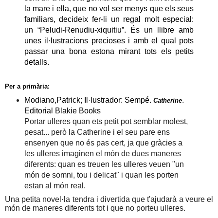
la mare
i
ell
a, que no vol ser menys que els seus
familiars, decideix fer-li un regal molt especial:
un
“Peludi-Renudiu-xiquitiu”.
És u
n llibre amb
unes il·lustracions precioses
i amb el qual
pots
passar una bona estona mirant tots els petits
detalls.
Per a primària:
Modi
ano,
Patrick; Il·lustrador: Sempé.
.
Catherine
Editorial
Blakie Books
Portar ulleres quan ets petit pot semblar molest,
pesat... però la Catherine i el seu pare ens
ensenyen que no és pas cert, ja que gràcies a
les ulleres imaginen el món de d
ue
s maneres
diferents:
q
uan es treuen les ulleres veuen "un
món de somni, tou i delicat" i quan
les
porten
estan al món real.
Una petita novel·la tendra i divertida que t'ajudarà a veure el
món de maneres diferents tot i que no porteu ulleres.