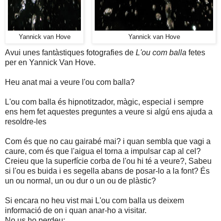
Yannick van Hove
Yannick van Hove
Avui unes fantàstiques fotografies de
L'ou com balla
fetes
per en Yannick Van Hove.
Heu anat mai a veure l'ou com balla?
L'ou com balla és hipnotitzador, màgic, especial i sempre
ens hem fet aquestes preguntes a veure si algú ens ajuda a
resoldre-les
Com és que no cau gairabé mai? i quan sembla que vagi a
caure, com és que l'aigua el torna a impulsar cap al cel?
Creieu que la superfície corba de l'ou hi té a veure?, Sabeu
si l'ou es buida i es segella abans de posar-lo a la font? És
un ou normal, un ou dur o un ou de plàstic?
Si encara no heu vist mai L'ou com balla us deixem
informació de on i quan anar-ho a visitar.
No us ho perdeu: