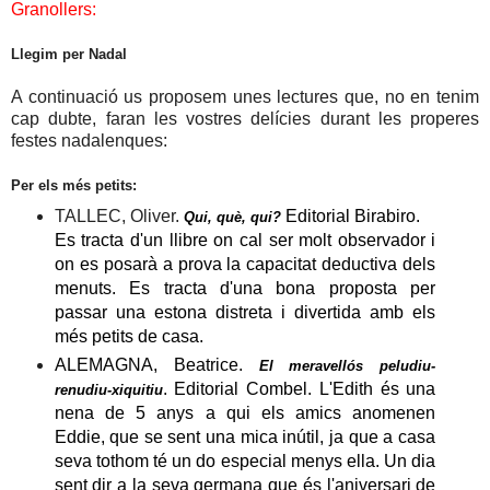
Granollers:
Llegim per Nadal
A continuació us proposem unes lectures que, no en tenim
cap dubte, faran les vostres delícies durant les properes
festes nadalenques:
Per els més petits:
TALLEC, Oliver.
Editorial
Bira
b
iro.
Qui, què, qui?
Es tracta d'un llibre
on
cal
ser molt observador
i
on es posarà a prova la capacitat deductiva dels
menuts
.
Es tracta d'una bona proposta per
passar una estona distreta i divertida
amb els
més petits de casa.
ALEMAGNA, Beatrice.
El meravellós peludiu-
.
Editorial
Combel.
L
'
Edith
és
una
renudiu-xiquitiu
nena de 5 anys
a qui e
ls amics
anomenen
Eddie,
que
se sent una mica inútil, ja que a casa
seva tothom té un do especial menys ella.
Un dia
sent
dir
a la seva germana que és l'aniversari de