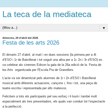
La teca de la mediateca
▼
dimecres, 29 d’abril del 2026
Festa de les arts 2026
El dimarts 27 d’abril, al matí i en dues sessions (la primera per a 4t 
d’ESO i 1r de Batxillerat i tot seguit una altra per a 1r, 2n i 3r d’ESO) es 
va celebrar als cinemes Edison la gala de la 26a edició de la  Festa de 
les Arts  organitzada per l'Escola Pia de Granollers. 
L’acte va ser dinamitzat pels alumnes de 1r i 2n d’ESO i Batxillerat 
musical amb diferents actuacions, cançons i, fins i tot, una peça de 
teatre escrita i representada per ells mateixos.
Felicitem a tots els participants pel seu esforç i il·lusió i també molt 
especialment als tres presentadors, els quals van conduir tot l’espectacle 
a la perfecció.