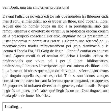
Sant Jordi, una tria amb criteri professional
Davant l’allau de novetats edi tor ials que inunden les llibreries cada
mes d'abril, el més difícil no és trobar un llibre, sinó trobar el llibre.
Aquell que no només ocupa un lloc a la prestatgeria, sinó que
remou, ensenya o diverteix de veritat. A la biblioteca escolar creiem
en la prescripció conscient. Per això, enguany no us presentem un
llistat comercial ni compilat a l'atzar. Us oferim una selecció de 55
recomanacions triades minuciosament pel grup d'animació a la
lectura d'Escola Pia, "El Goig de llegir ". Per què confiar en aquesta
llista? Aquest recull és el resultat del debat i l'anàlisi crítica de
professionals que vivim pel i per al llibre: bibliotecàries,
professores, llibreteres i escriptores que ens mirem els llibres amb
lupa buscant històries que enganxin de veritat i seleccionant textos
que tinguin aquella espurna especial. Tant si sou lectors voraços
com si encara esteu buscant la lectura que us enganxi, en aquestes
55 propostes hi trobareu diversitat de gèneres, edats i estils. Perquè
llegir és un plaer, però saber què llegir és un art. Que tingueu una
diada plena de bones històries.