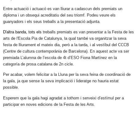
Entre actuació i actuacó es van lliurar a cadascun dels premiats un 
diploma i un obsequi acreditatiu del seu triomf. Podeu veure els 
guanyadors i els seus treballs a la presentació adjunta. 
D'altra banda, tots els
 treballs premiats es van presentar a la Festa de les 
arts de l'Escola Pia de Catalunya, la qual també va organitzar la seva 
festa de lliurament el mateix dia, però a la tarda, i al vestíbul del CCCB 
(Centre de cultura contemporània de Barcelona). En aquest acte va ser 
premiada L’alumna de l’escola de 4t d’ESO Fiona Martínez en la  
categoría de prosa catalana de 2n cicle.
Per acabar, volem felicitar a la Lluna per la seva feina de coordinació de 
la gala, ja que sense la seva implicació i lideratge no hauria estat 
possible.
Esperem que la gala hagi agradat a tothom i serveixi d’estímul per a 
participar en noves edicions de la Festa de les Arts.