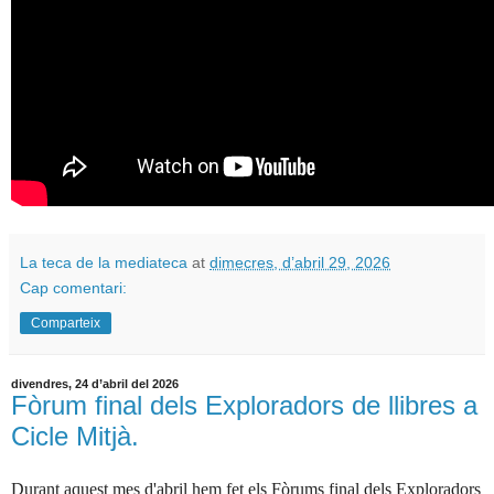
La teca de la mediateca
at
dimecres, d’abril 29, 2026
Cap comentari:
Comparteix
divendres, 24 d’abril del 2026
Fòrum final dels Exploradors de llibres a
Cicle Mitjà.
Durant aquest mes d'abril hem fet els
Fòrums f
inal dels Exploradors