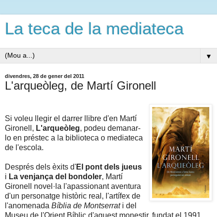
La teca de la mediateca
▼
divendres, 28 de gener del 2011
L'arqueòleg, de Martí Gironell
Si voleu llegir el darrer llibre d'en Martí
Gironell,
L'arqueòleg
, podeu demanar-
lo en préstec a la biblioteca o mediateca
de l'escola.
Després dels èxits d'
El pont dels jueus
i
La venjança del bondoler
, Martí
Gironell novel·la l'apassionant aventura
d'un personatge històric real, l'artífex de
l'anomenada
Bíblia de Montserrat
i del
Museu de l'Orient Bíblic d'aquest monestir, fundat el 1991.