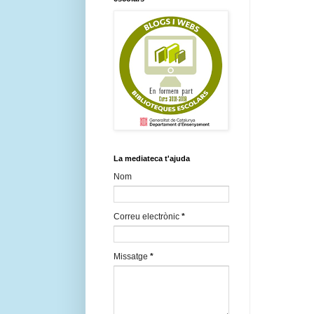
La mediateca t'ajuda
Nom
Correu electrònic
*
Missatge
*