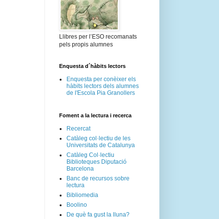
Llibres per l’ESO recomanats
pels propis alumnes
Enquesta d´hàbits lectors
Enquesta per conèixer els
hàbits lectors dels alumnes
de l'Escola Pia Granollers
Foment a la lectura i recerca
Recercat
Catàleg col·lectiu de les
Universitats de Catalunya
Catàleg Col·lectiu
Biblioteques Diputació
Barcelona
Banc de recursos sobre
lectura
Bibliomedia
Boolino
De què fa gust la lluna?