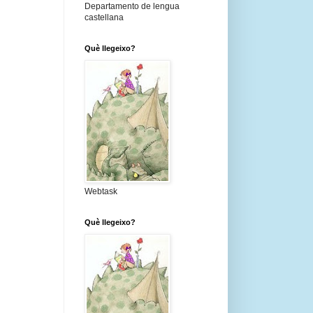
Departamento de lengua
castellana
Què llegeixo?
Webtask
Què llegeixo?