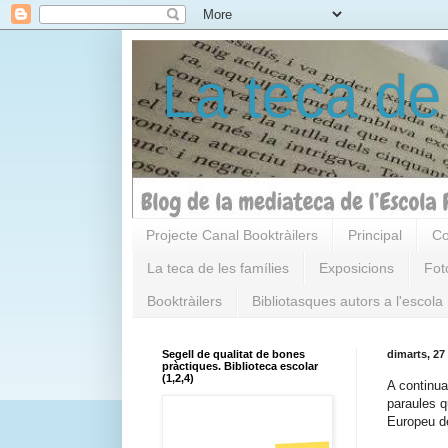
La teca de
Projecte Canal Booktràilers
Principal
Co
La teca de les famílies
Exposicions
Fot
Booktràilers
Bibliotasques autors a l'escola
Segell de qualitat de bones
dimarts, 27
pràctiques. Biblioteca escolar
(1,2,4)
A continua
paraules qu
Europeu de