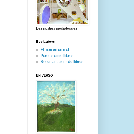
Les nostres mediateques
Booktubers
El món en un mot
Perduts entre llibres
Recomanacions de llibres
EN VERSO