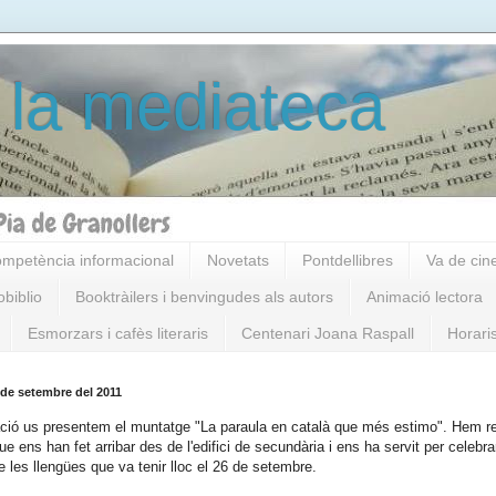
 la mediateca
mpetència informacional
Novetats
Pontdellibres
Va de cin
obiblio
Booktràilers i benvingudes als autors
Animació lectora
Esmorzars i cafès literaris
Centenari Joana Raspall
Horari
 de setembre del 2011
ció us presentem el muntatge "La paraula en català que més estimo". Hem rec
e ens han fet arribar des de l'edifici de secundària i ens ha servit per celebrar
 les llengües que va tenir lloc el 26 de setembre.