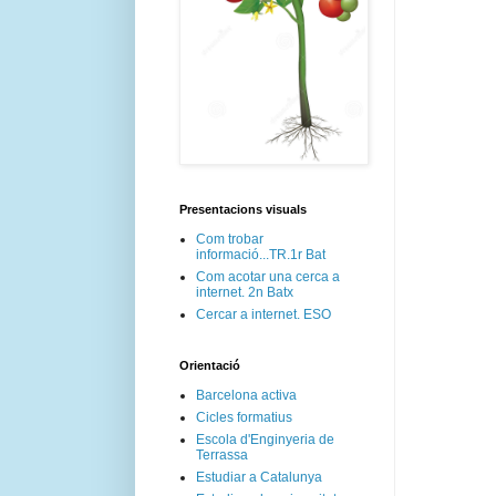
Presentacions visuals
Com trobar
informació...TR.1r Bat
Com acotar una cerca a
internet. 2n Batx
Cercar a internet. ESO
Orientació
Barcelona activa
Cicles formatius
Escola d'Enginyeria de
Terrassa
Estudiar a Catalunya