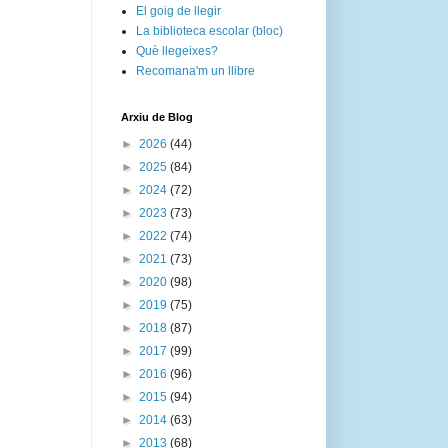
El goig de llegir
La biblioteca escolar (bloc)
Què llegeixes?
Recomana'm un llibre
Arxiu de Blog
►
2026
(44)
►
2025
(84)
►
2024
(72)
►
2023
(73)
►
2022
(74)
►
2021
(73)
►
2020
(98)
►
2019
(75)
►
2018
(87)
►
2017
(99)
►
2016
(96)
►
2015
(94)
►
2014
(63)
►
2013
(68)