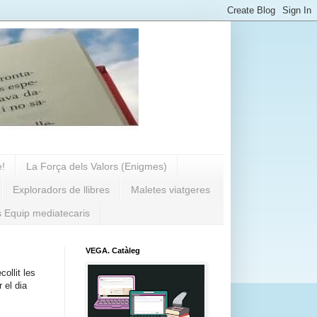
e!
La Força dels Valors (Enigmes)
Exploradors de llibres
Maletes viatgeres
s Equip mediatecaris
VEGA. Catàleg
ollit les
 el dia