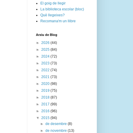
El goig de llegir
La biblioteca escolar (bloc)
Què llegeixes?
Recomana'm un llibre
Arxiu de Blog
►
2026
(44)
►
2025
(84)
►
2024
(72)
►
2023
(73)
►
2022
(74)
►
2021
(73)
►
2020
(98)
►
2019
(75)
►
2018
(87)
►
2017
(99)
►
2016
(96)
▼
2015
(94)
►
de desembre
(8)
►
de novembre
(13)