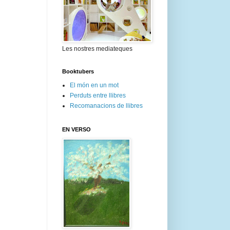
Les nostres mediateques
Booktubers
El món en un mot
Perduts entre llibres
Recomanacions de llibres
EN VERSO