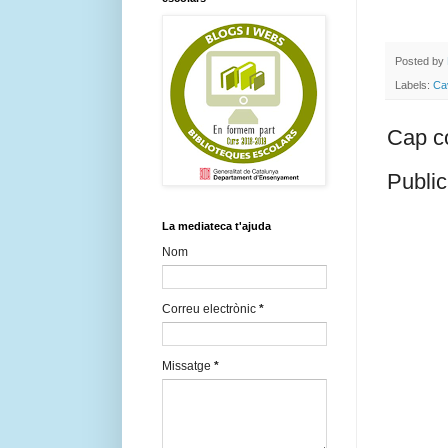
Posted by
Labels:
Cav
Cap c
Public
La mediateca t'ajuda
Nom
Correu electrònic
*
Missatge
*