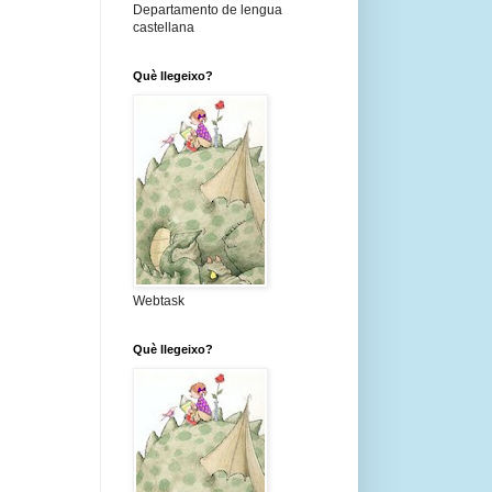
Departamento de lengua
castellana
Què llegeixo?
Webtask
Què llegeixo?