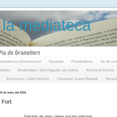
 la mediateca
mpetència informacional
Novetats
Pontdellibres
Va de cin
obiblio
Booktràilers i benvingudes als autors
Animació lectora
Esmorzars i cafès literaris
Centenari Joana Raspall
Horari
20 de març del 2015
 Fort
Felicitats als nens i nenes que han participat