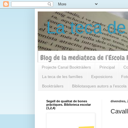
La teca de
Projecte Canal Booktràilers
Principal
Co
La teca de les famílies
Exposicions
Fot
Booktràilers
Bibliotasques autors a l'escola
Segell de qualitat de bones
divendres, 
pràctiques. Biblioteca escolar
(1,2,4)
Cavall