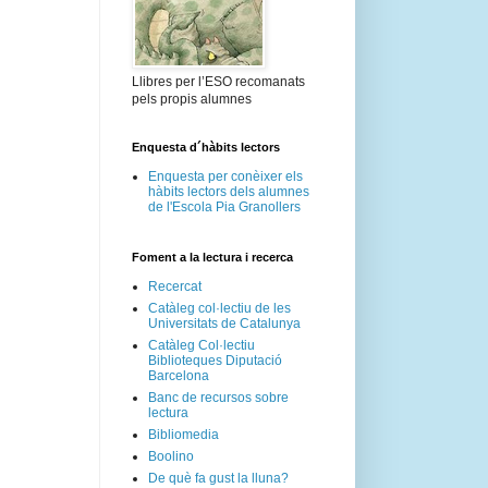
Llibres per l’ESO recomanats
pels propis alumnes
Enquesta d´hàbits lectors
Enquesta per conèixer els
hàbits lectors dels alumnes
de l'Escola Pia Granollers
Foment a la lectura i recerca
Recercat
Catàleg col·lectiu de les
Universitats de Catalunya
Catàleg Col·lectiu
Biblioteques Diputació
Barcelona
Banc de recursos sobre
lectura
Bibliomedia
Boolino
De què fa gust la lluna?