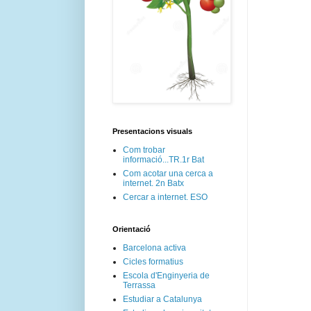
Presentacions visuals
Com trobar
informació...TR.1r Bat
Com acotar una cerca a
internet. 2n Batx
Cercar a internet. ESO
Orientació
Barcelona activa
Cicles formatius
Escola d'Enginyeria de
Terrassa
Estudiar a Catalunya