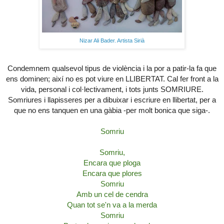
Nizar Ali Bader. Artista Sirià
Condemnem qualsevol tipus de violència i la por a patir-la fa que
ens dominen; així no es pot viure en LLIBERTAT. Cal fer front a la
vida, personal i col·lectivament, i tots junts SOMRIURE.
Somriures i llapisseres per a dibuixar i escriure en llibertat, per a
que no ens tanquen en una gàbia -per molt bonica que siga-.
Somriu
Somriu,
Encara que ploga
Encara que plores
Somriu
Amb un cel de cendra
Quan tot se'n va a la merda
Somriu