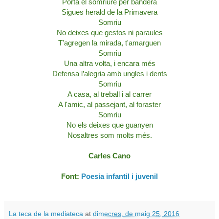
Porta el somriure per bandera
Sigues herald de la Primavera
Somriu
No deixes que gestos ni paraules
T'agregen la mirada, t'amarguen
Somriu
Una altra volta, i encara més
Defensa l’alegria amb ungles i dents
Somriu
A casa, al treball i al carrer
A l'amic, al passejant, al foraster
Somriu
No els deixes que guanyen
Nosaltres som molts més.
Carles Cano
Font:
Poesia infantil i juvenil
La teca de la mediateca
at
dimecres, de maig 25, 2016