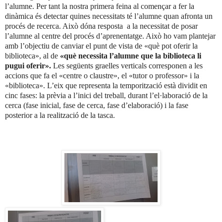
l’alumne. Per tant la nostra primera feina al començar a fer la
dinàmica és detectar quines necessitats té l’alumne quan afronta un
procés de recerca. Això dóna resposta a la necessitat de posar
l’alumne al centre del procés d’aprenentatge. Això ho vam plantejar
amb l’objectiu de canviar el punt de vista de «què pot oferir la
biblioteca», al de
«què necessita l’alumne que la biblioteca li
pugui oferir».
Les següents graelles verticals corresponen a les
accions que fa el «centre o claustre», el «tutor o professor» i la
«biblioteca». L’eix que representa la temporització està dividit en
cinc fases: la prèvia a l’inici del treball, durant l’el·laboració de la
cerca (fase inicial, fase de cerca, fase d’elaboració) i la fase
posterior a la realització de la tasca.