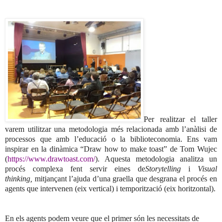
Per realitzar el taller
varem utilitzar una metodologia més relacionada amb l’anàlisi de
processos que amb l’educació o la biblioteconomia. Ens vam
inspirar en la dinàmica “Draw how to make toast” de Tom Wujec
(
https://www.drawtoast.com/
). Aquesta metodologia analitza un
procés complexa fent servir eines de
Storytelling
i
Visual
thinking,
mitjançant l’ajuda d’una graella que desgrana el procés en
agents que intervenen (eix vertical) i temporització (eix horitzontal).
En els agents podem veure que el primer són les necessitats de