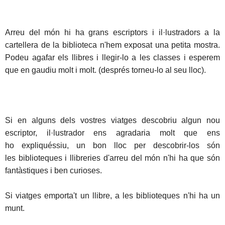
Arreu del món hi ha grans escriptors i il·lustradors a la
cartellera de la biblioteca n'hem exposat una petita mostra.
Podeu agafar els llibres i llegir-lo a les classes i esperem
que en gaudiu molt i molt. (després torneu-lo al seu lloc).
Si en alguns dels vostres viatges descobriu algun nou
escriptor, il·lustrador
ens
agradaria molt que
ens
ho
expliquéssiu, un bon lloc per descobrir-los són
les biblioteques i llibreries d'
arreu del món n'hi ha que són
fantàstiques i ben curioses.
Si viatges emporta't un llibre, a les biblioteques n'hi ha un
munt.