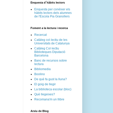
Enquesta d´hàbits lectors
Enquesta per conèixer els
hàbits lectors dels alumnes
de l'Escola Pia Granollers
Foment a la lectura i recerca
Recercat
Catàleg col·lectiu de les
Universitats de Catalunya
Catàleg Col·lectiu
Biblioteques Diputació
Barcelona
Banc de recursos sobre
lectura
Bibliomedia
Boolino
De què fa gust la lluna?
El goig de llegir
La biblioteca escolar (bloc)
Què llegeixes?
Recomana'm un llibre
Arxiu de Blog