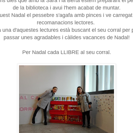
uns dies que amb la Sara i la Berta estem preparant el p
de la biblioteca i avui l'hem acabat de muntar.
uest Nadal el pessebre s'agafa amb pinces i ve carregat
recomanacions lectores.
 una d'aquestes lectures està buscant el
seu
corral per 
passar
unes agradables
i càlides vacances de Nadal!
Per Nadal cada LLIBRE al seu corral.