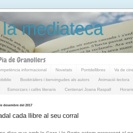
 la mediateca
mpetència informacional
Novetats
Pontdellibres
Va de cin
obiblio
Booktràilers i benvingudes als autors
Animació lectora
Esmorzars i cafès literaris
Centenari Joana Raspall
Horari
 de desembre del 2017
dal cada llibre al seu corral