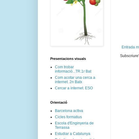
Entrada m
Subscriure'
Presentacions visuals
Com trobar
informació...TR.1r Bat
Com acotar una cerca a
internet. 2n Batx
Cercar a internet. ESO
Orientació
Barcelona activa
Cicles formatius
Escola d'Enginyeria de
Terrassa
Estudiar a Catalunya