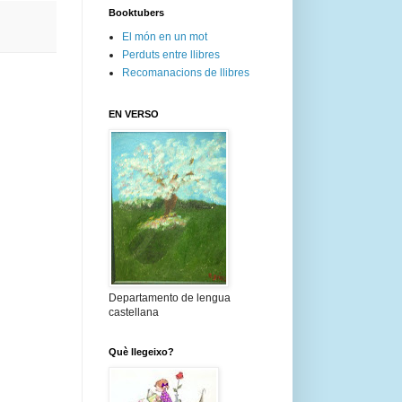
Booktubers
El món en un mot
Perduts entre llibres
Recomanacions de llibres
EN VERSO
Departamento de lengua
castellana
Què llegeixo?