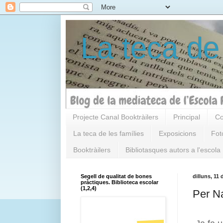
La teca de
Projecte Canal Booktràilers
Principal
Co
La teca de les famílies
Exposicions
Fot
Booktràilers
Bibliotasques autors a l'escola
Segell de qualitat de bones
dilluns, 11
pràctiques. Biblioteca escolar
(1,2,4)
Per Na