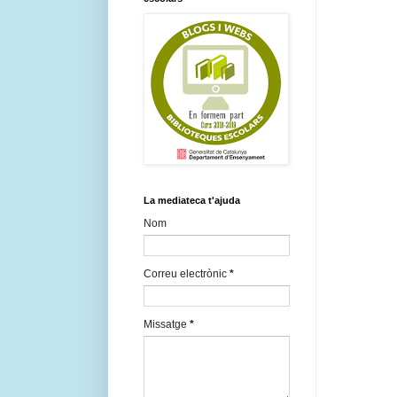
La mediateca t'ajuda
Nom
Correu electrònic
*
Missatge
*