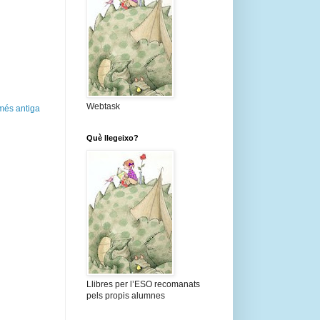
Webtask
més antiga
Què llegeixo?
Llibres per l’ESO recomanats
pels propis alumnes