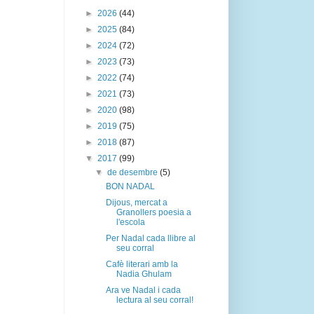
►
2026
(44)
►
2025
(84)
►
2024
(72)
►
2023
(73)
►
2022
(74)
►
2021
(73)
►
2020
(98)
►
2019
(75)
►
2018
(87)
▼
2017
(99)
▼
de desembre
(5)
BON NADAL
Dijous, mercat a
Granollers poesia a
l'escola
Per Nadal cada llibre al
seu corral
Cafè literari amb la
Nadia Ghulam
Ara ve Nadal i cada
lectura al seu corral!