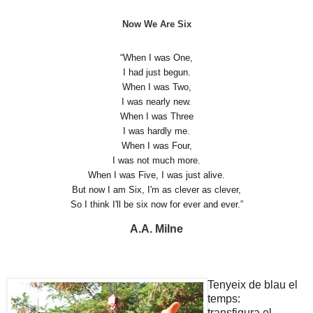
Now We Are Six
“When I was One,
I had just begun.
When I was Two,
I was nearly new.
When I was Three
I was hardly me.
When I was Four,
I was not much more.
When I was Five, I was just alive.
But now I am Six, I'm as clever as clever,
So I think I'll be six now for ever and ever.”
A.A. Milne
Tenyeix de blau el
temps:
transfigura el