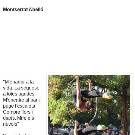
Montserrat Abelló
"M'enamora la
vida. La seguesc
a totes bandes.
M'enentre al bar i
puge l'escaleta.
Compre flors i
diaris. Mire els
núvols"