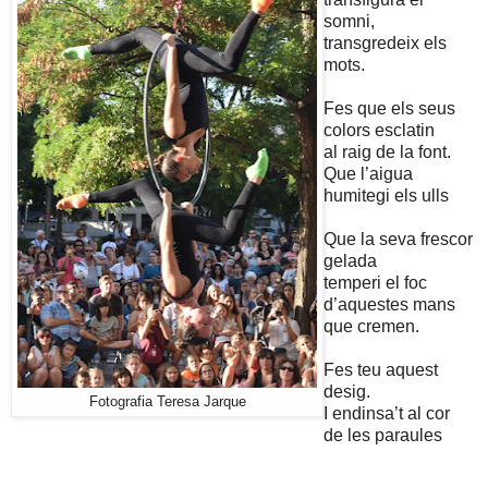
somni,
transgredeix els
mots.
Fes que els seus
colors esclatin
al raig de la font.
Que l’aigua
humitegi els ulls
Que la seva frescor
gelada
temperi el foc
d’aquestes mans
que cremen.
Fes teu aquest
desig.
Fotografia Teresa Jarque
I endinsa’t al cor
de les paraules