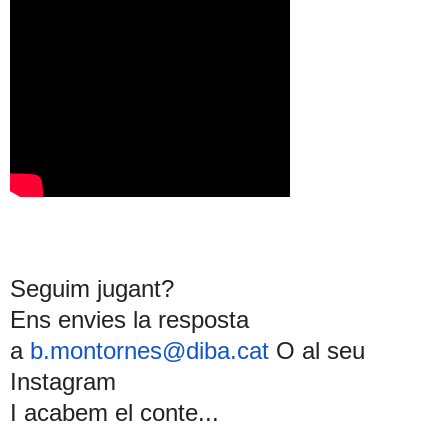
Seguim jugant?
Ens envies la resposta
a
b.montornes@diba.cat
O al seu
Instagram
I acabem el conte...