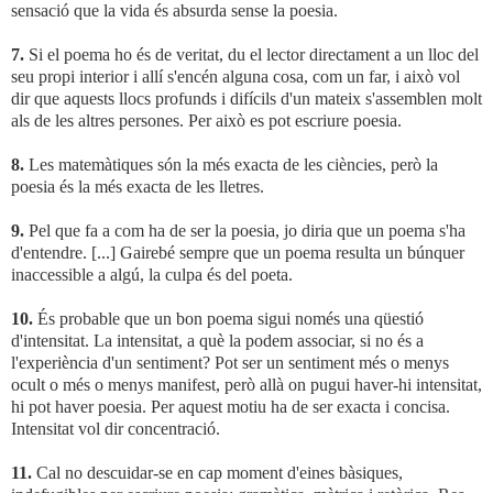
sensació que la vida és absurda sense la poesia.
7.
Si el poema ho és de veritat, du el lector directament a un lloc del
seu propi interior i allí s'encén alguna cosa, com un far, i això vol
dir que aquests llocs profunds i difícils d'un mateix s'assemblen molt
als de les altres persones. Per això es pot escriure poesia.
8.
Les matemàtiques són la més exacta de les ciències, però la
poesia és la més exacta de les lletres.
9.
Pel que fa a com ha de ser la poesia, jo diria que un poema s'ha
d'entendre. [...] Gairebé sempre que un poema resulta un búnquer
inaccessible a algú, la culpa és del poeta.
10.
És probable que un bon poema sigui només una qüestió
d'intensitat. La intensitat, a què la podem associar, si no és a
l'experiència d'un sentiment? Pot ser un sentiment més o menys
ocult o més o menys manifest, però allà on pugui haver-hi intensitat,
hi pot haver poesia. Per aquest motiu ha de ser exacta i concisa.
Intensitat vol dir concentració.
11.
Cal no descuidar-se en cap moment d'eines bàsiques,