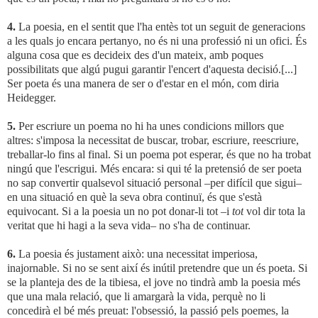
4.
La poesia, en el sentit que l'ha entès tot un seguit de generacions
a les quals jo encara pertanyo, no és ni una professió ni un ofici. És
alguna cosa que es decideix des d'un mateix, amb poques
possibilitats que algú pugui garantir l'encert d'aquesta decisió.[...]
Ser poeta és una manera de ser o d'estar en el món, com diria
Heidegger.
5.
Per escriure un poema no hi ha unes condicions millors que
altres: s'imposa la necessitat de buscar, trobar, escriure, reescriure,
treballar-lo fins al final. Si un poema pot esperar, és que no ha trobat
ningú que l'escrigui. Més encara: si qui té la pretensió de ser poeta
no sap convertir qualsevol situació personal –per difícil que sigui–
en una situació en què la seva obra continuï, és que s'està
equivocant. Si a la poesia un no pot donar-li tot –i
tot
vol dir tota la
veritat que hi hagi a la seva vida– no s'ha de continuar.
6.
La poesia és justament això: una necessitat imperiosa,
inajornable. Si no se sent així és inútil pretendre que un és poeta. Si
se la planteja des de la tibiesa, el jove no tindrà amb la poesia més
que una mala relació, que li amargarà la vida, perquè no li
concedirà el bé més preuat: l'obsessió, la passió pels poemes, la