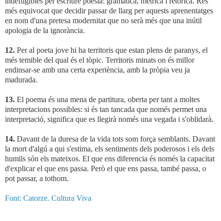
indefugibles per escriure poesia: gramàtica, mètrica i retòrica. Res
més equivocat que decidir passar de llarg per aquests aprenentatges
en nom d'una pretesa modernitat que no serà més que una inútil
apologia de la ignorància.
12.
Per al poeta jove hi ha territoris que estan plens de paranys, el
més temible del qual és el tòpic. Territoris minats on és millor
endinsar-se amb una certa experiència, amb la pròpia veu ja
madurada.
13.
El poema és una mena de partitura, oberta per tant a moltes
interpretacions possibles: si és tan tancada que només permet una
interpretació, significa que es llegirà només una vegada i s'oblidarà.
14.
Davant de la duresa de la vida tots som força semblants. Davant
la mort d'algú a qui s'estima, els sentiments dels poderosos i els dels
humils són els mateixos. El que ens diferencia és només la capacitat
d'explicar el que ens passa. Però el que ens passa, també passa, o
pot passar, a tothom.
Font: Catorze. Cultura Viva