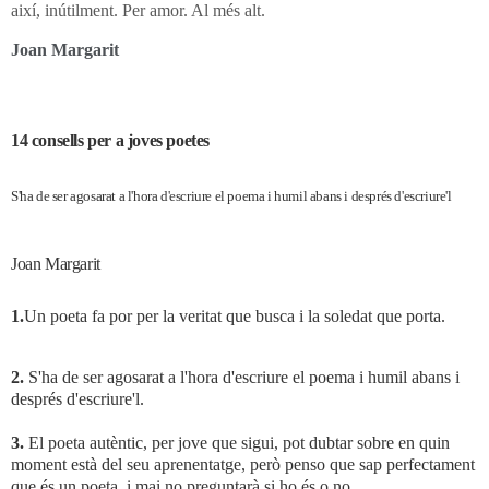
així, inútilment. Per amor. Al més alt.
Joan Margarit
14 consells per a joves poetes
S'ha de ser agosarat a l'hora d'escriure el poema i humil
abans i després d'escriure'l
Joan Margarit
1.
Un poeta fa por per la veritat que busca i la soledat que porta.
2.
S'ha de ser agosarat a l'hora d'escriure el poema i humil abans i
després d'escriure'l.
3.
El poeta autèntic, per jove que sigui, pot dubtar sobre en quin
moment està del seu aprenentatge, però penso que sap perfectament
que és un poeta, i mai no preguntarà si ho és o no.