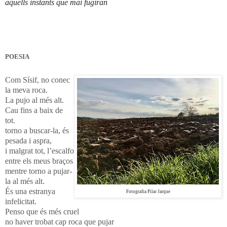
aquells instants que mai fugiran
POESIA
Com Sísif, no conec
la meva roca.
La pujo al més alt.
Cau fins a baix de
tot.
torno a buscar-la, és
pesada i aspra,
i malgrat tot, l’escalfo
entre els meus braços
mentre torno a pujar-
la al més alt.
És una estranya
Fotografia Pilar Jarque
infelicitat.
Penso que és més cruel
no haver trobat cap roca que pujar