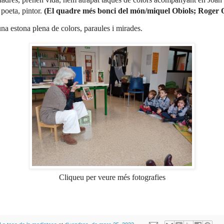
poeta, pintor.
(El quadre més bonci del món/miquel Obiols; Roger 
una estona plena de colors, paraules i mirades.
Cliqueu per veure més fotografies