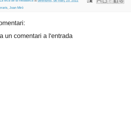
La teca de la mediateca
at
divendres, de març 25, 2022
neraris
,
Joan Miró
omentari:
a un comentari a l'entrada