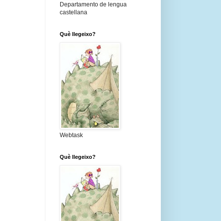
Departamento de lengua
castellana
Què llegeixo?
Webtask
Què llegeixo?