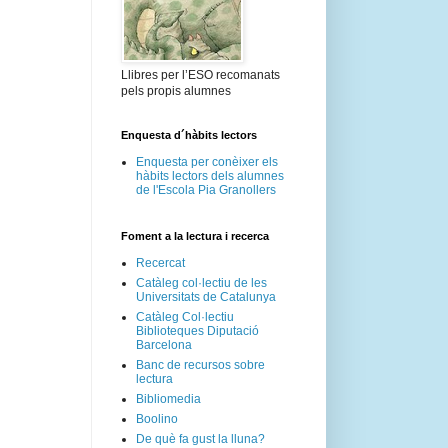
Llibres per l’ESO recomanats
pels propis alumnes
Enquesta d´hàbits lectors
Enquesta per conèixer els
hàbits lectors dels alumnes
de l'Escola Pia Granollers
Foment a la lectura i recerca
Recercat
Catàleg col·lectiu de les
Universitats de Catalunya
Catàleg Col·lectiu
Biblioteques Diputació
Barcelona
Banc de recursos sobre
lectura
Bibliomedia
Boolino
De què fa gust la lluna?