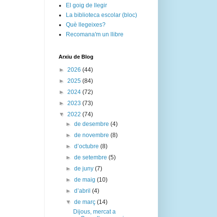
El goig de llegir
La biblioteca escolar (bloc)
Què llegeixes?
Recomana'm un llibre
Arxiu de Blog
►
2026
(44)
►
2025
(84)
►
2024
(72)
►
2023
(73)
▼
2022
(74)
►
de desembre
(4)
►
de novembre
(8)
►
d’octubre
(8)
►
de setembre
(5)
►
de juny
(7)
►
de maig
(10)
►
d’abril
(4)
▼
de març
(14)
Dijous, mercat a