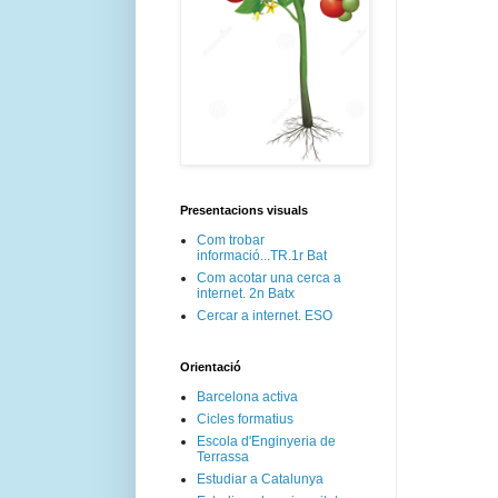
Presentacions visuals
Com trobar
informació...TR.1r Bat
Com acotar una cerca a
internet. 2n Batx
Cercar a internet. ESO
Orientació
Barcelona activa
Cicles formatius
Escola d'Enginyeria de
Terrassa
Estudiar a Catalunya