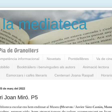
 la mediateca
mpetència informacional
Novetats
Pontdellibres
Va de cin
obiblio
Booktràilers i benvingudes als autors
Animació lectora
Esmorzars i cafès literaris
Centenari Joana Raspall
Horari
25 de març del 2022
ari Joan Miró. P5
biblioteca escolar ens hem endinsat al Museu
(
Mvsevm / Javier Sáez-Castán, Manu
uadres, prenen vida, hem atrapat taques de colors acompanyant en Joan