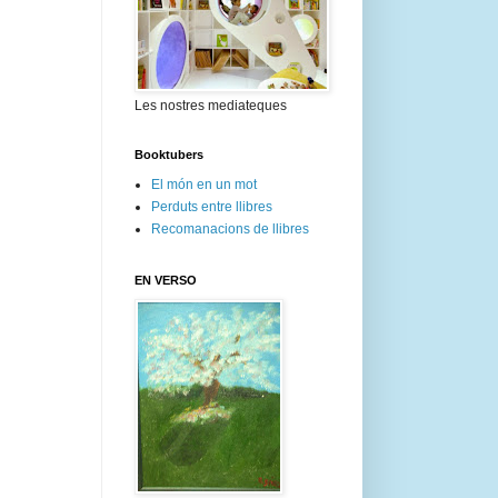
Les nostres mediateques
Booktubers
El món en un mot
Perduts entre llibres
Recomanacions de llibres
EN VERSO