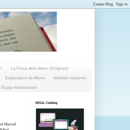
e!
La Força dels Valors (Enigmes)
Exploradors de llibres
Maletes viatgeres
s Equip mediatecaris
VEGA. Catàleg
el Marsol
 Miró,