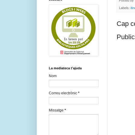
Posted by
Labels:
iti
Cap c
Public
La mediateca t'ajuda
Nom
Correu electrònic
*
Missatge
*