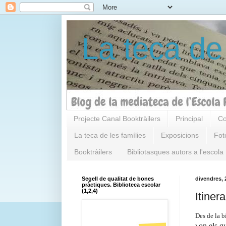
La teca de
Projecte Canal Booktràilers
Principal
Co
La teca de les famílies
Exposicions
Fot
Booktràilers
Bibliotasques autors a l'escola
Segell de qualitat de bones
divendres, 
pràctiques. Biblioteca escolar
(1,2,4)
Itiner
Des de la 
on els q