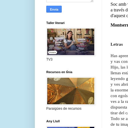
Soc amb v
a través d
d'aquest 
Taller literari
Montserr
Letras
Has apren
TV3
y vas con
Hijo, las 
llenas est
Recursos en línia
leyendo
y ves abri
la enorme
con egoíst
ves a la r
dispuesta 
Paraigües de recursos
tirar del 
Todo se a
Any Llull
de tu ima