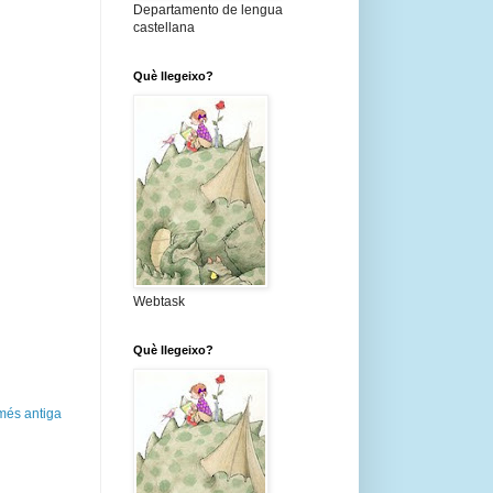
Departamento de lengua
castellana
Què llegeixo?
Webtask
Què llegeixo?
més antiga