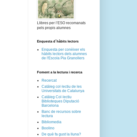
Llibres per l’ESO recomanats
pels propis alumnes
Enquesta d´hàbits lectors
Enquesta per conèixer els
hàbits lectors dels alumnes
de l'Escola Pia Granollers
Foment a la lectura i recerca
Recercat
Catàleg col·lectiu de les
Universitats de Catalunya
Catàleg Col·lectiu
Biblioteques Diputació
Barcelona
Banc de recursos sobre
lectura
Bibliomedia
Boolino
De què fa gust la lluna?