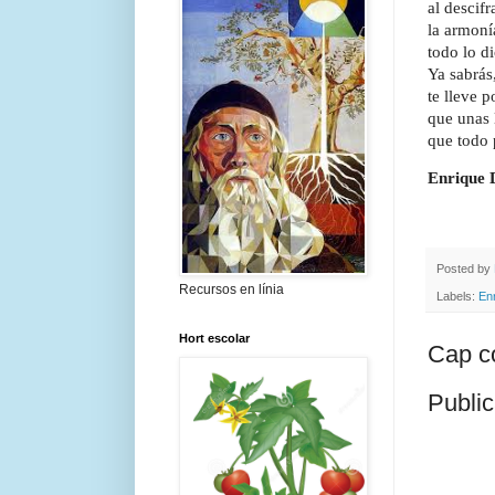
al descifr
la armoní
todo lo di
Ya sabrás
te lleve 
que unas 
que todo 
Enrique 
Posted by
Recursos en línia
Labels:
En
Hort escolar
Cap c
Public