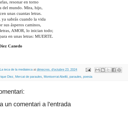
arlas, resonar en torno
a del mundo. Mira, hijo,
cen unas cuantas letras.
, ya sabrás cuando la vida
por sus ásperos caminos,
letras, AMOR, lo inician todo;
para en unas letras: MUERTE.
Diez Canedo
La teca de la mediateca
at
dimecres, d’octubre 23, 2024
rique Diez
,
Mercat de paraules
,
Montserrat Abelló
,
paraules
,
poesia
omentari:
a un comentari a l'entrada