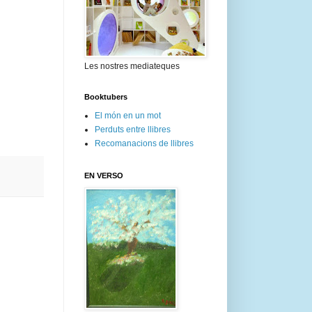
Les nostres mediateques
Booktubers
El món en un mot
Perduts entre llibres
Recomanacions de llibres
EN VERSO