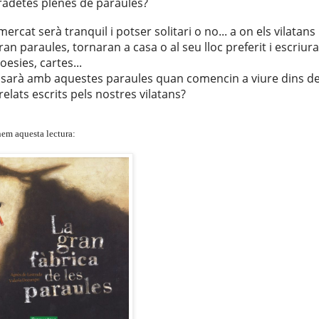
radetes
plenes de paraules?
ercat serà tranquil i potser solitari o no... a on els vilatans
n paraules, tornaran a casa o al seu lloc preferit i escriur
oesies, cartes...
sarà amb aquestes paraules quan comencin a viure dins d
relats escrits
pels
nostres vilatans?
em aquesta lectura: