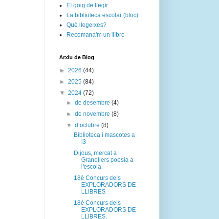
El goig de llegir
La biblioteca escolar (bloc)
Què llegeixes?
Recomana'm un llibre
Arxiu de Blog
►
2026
(44)
►
2025
(84)
▼
2024
(72)
►
de desembre
(4)
►
de novembre
(8)
▼
d’octubre
(8)
Biblioteca i mascotes a
I3
Dijous, mercat a
Granollers poesia a
l'escola.
18è Concurs dels
EXPLORADORS DE
LLIBRES
18è Concurs dels
EXPLORADORS DE
LLIBRES.