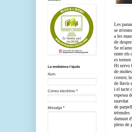
Les parau
se m'ento
a les man
de despre
Se m'amo
entre els d
es tornen
Hi servo l
La mediateca t'ajuda
de moltes
Nom
cossos; l
de llavis 
i el tacte 
Correu electrònic
*
espessa d
suavitat
de parpell
Missatge
*
trèmules
damunt d'
plens de 