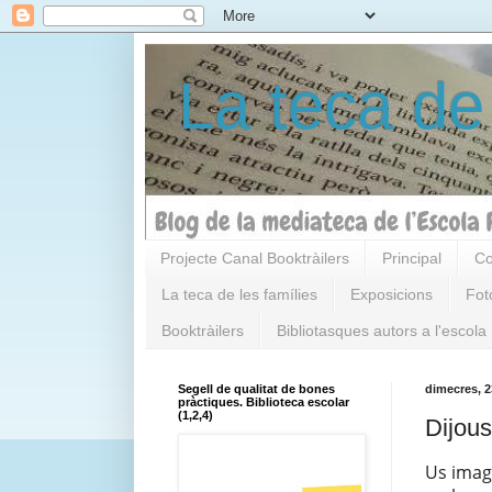
La teca de
Projecte Canal Booktràilers
Principal
Co
La teca de les famílies
Exposicions
Fot
Booktràilers
Bibliotasques autors a l'escola
Segell de qualitat de bones
dimecres, 2
pràctiques. Biblioteca escolar
(1,2,4)
Dijous
Us imag