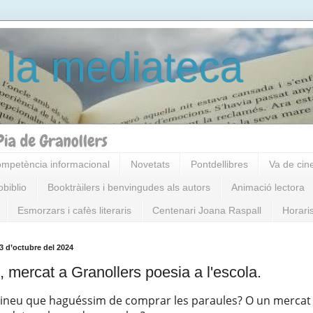
 la mediateca
mpetència informacional
Novetats
Pontdellibres
Va de cin
obiblio
Booktràilers i benvingudes als autors
Animació lectora
Esmorzars i cafès literaris
Centenari Joana Raspall
Horari
3 d’octubre del 2024
, mercat a Granollers poesia a l'escola.
ineu que haguéssim de comprar les paraules
? O
un mercat