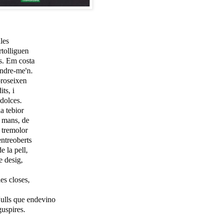
les
rtolliguen
s. Em costa
ndre-me'n.
roseixen
its, i
 dolces.
a tebior
 mans, de
a tremolor
entreoberts
de la pell,
e desig,
es closes,
ulls que endevino
guspires.