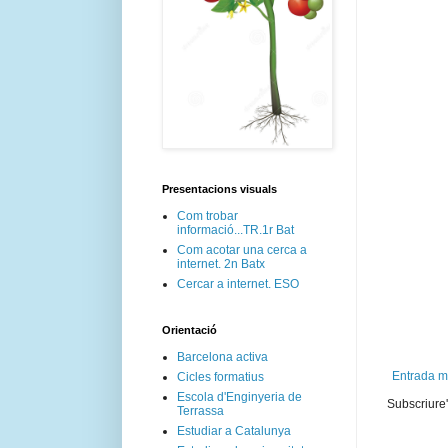
Presentacions visuals
Com trobar
informació...TR.1r Bat
Com acotar una cerca a
internet. 2n Batx
Cercar a internet. ESO
Orientació
Barcelona activa
Entrada m
Cicles formatius
Escola d'Enginyeria de
Subscriure'
Terrassa
Estudiar a Catalunya