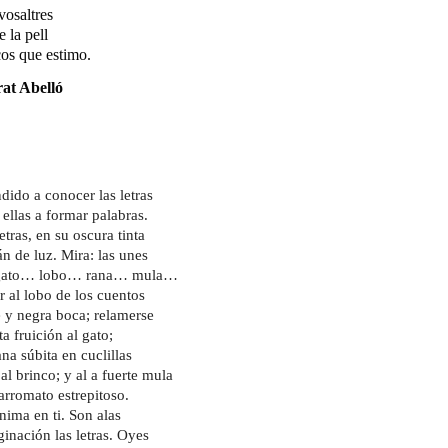
osaltres
e la pell
cos que estimo.
at Abelló
dido a conocer las letras
 ellas a formar palabras.
letras, en su oscura tinta
án de luz. Mira: las unes
 gato… lobo… rana… mula…
r al lobo de los cuentos
 y negra boca; relamerse
a fruición al gato;
ana súbita en cuclillas
al brinco; y al a fuerte mula
carromato estrepitoso.
nima en ti. Son alas
ginación las letras. Oyes