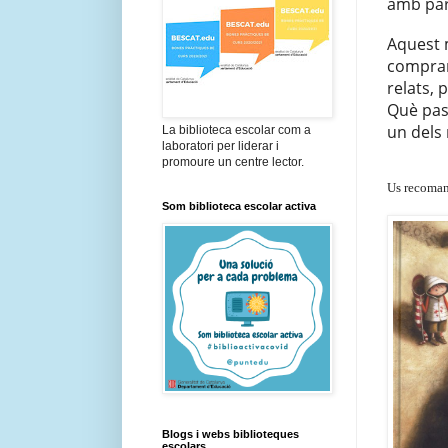
amb
pa
Aquest m
comprara
relats, p
Què pas
un dels 
La biblioteca escolar com a
laboratori per liderar i
promoure un centre lector.
Us recoman
Som biblioteca escolar activa
Blogs i webs biblioteques
escolars