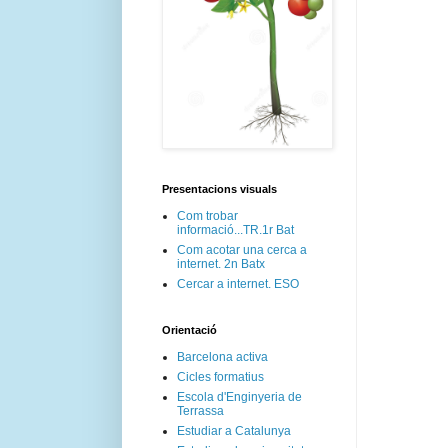
Presentacions visuals
Com trobar
informació...TR.1r Bat
Com acotar una cerca a
internet. 2n Batx
Cercar a internet. ESO
Orientació
Barcelona activa
Cicles formatius
Escola d'Enginyeria de
Terrassa
Estudiar a Catalunya