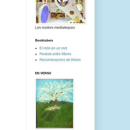
Les nostres mediateques
Booktubers
El món en un mot
Perduts entre llibres
Recomanacions de llibres
EN VERSO