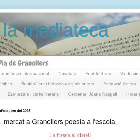
 la mediateca
mpetència informacional
Novetats
Pontdellibres
Va de cin
obiblio
Booktràilers i benvingudes als autors
Animació lectora
Esmorzars i cafès literaris
Centenari Joana Raspall
Horari
 d’octubre del 2025
, mercat a Granollers poesia a l'escola.
La fresca al clatell