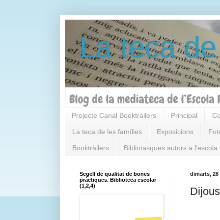
La teca de
Projecte Canal Booktràilers
Principal
Co
La teca de les famílies
Exposicions
Fot
Booktràilers
Bibliotasques autors a l'escola
Segell de qualitat de bones
dimarts, 28
pràctiques. Biblioteca escolar
(1,2,4)
Dijous