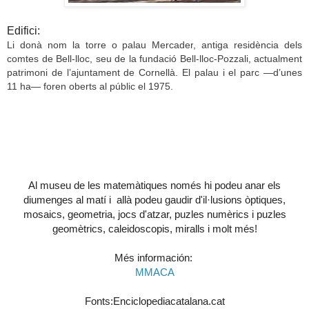
Edifici:
Li donà nom la torre o
palau
Mercader
, antiga residència dels
comtes de Bell-lloc, seu de la fundació Bell-lloc-Pozzali, actualment
patrimoni de l’ajuntament de Cornellà. El
palau
i el parc —d’unes
11 ha— foren oberts al públic el 1975.
Al museu de les matemàtiques només hi podeu anar els
diumenges al matí i allà podeu gaudir d'il·lusions òptiques,
mosaics, geometria, jocs d'atzar, puzles numèrics i puzles
geomètrics, caleidoscopis, miralls i molt més!
Més
información
:
MMACA
Fonts:Enciclopediacatalana.cat