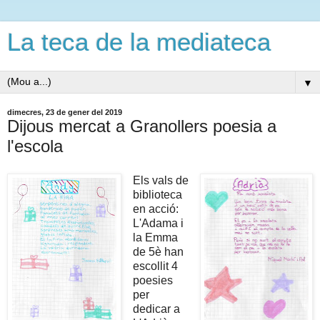
La teca de la mediateca
▼
dimecres, 23 de gener del 2019
Dijous mercat a Granollers poesia a
l'escola
Els vals de
biblioteca
en acció:
L'Adama i
la Emma
de 5è han
escollit 4
poesies
per
dedicar a