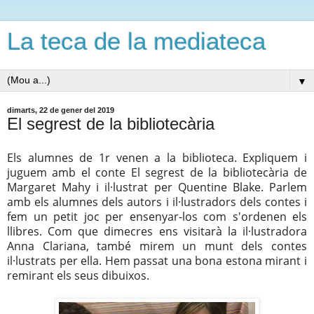
La teca de la mediateca
▼
dimarts, 22 de gener del 2019
El segrest de la bibliotecària
Els alumnes de 1r venen a la biblioteca. Expliquem i
juguem amb el conte
El
segrest de la bibliotecària de
M
argaret
Mahy
i il·lustrat per
Quentine
Blake
. Parlem
amb els alumnes dels autors i il·lustradors dels contes i
fem un petit joc per ensenyar-los com s'ordenen els
llibres. Com que dimecres ens visitarà la il·lustradora
Anna Clariana, també mirem un munt dels contes
il·lustrats per ella. Hem passat una bona estona mirant i
remirant els seus dibuixos.