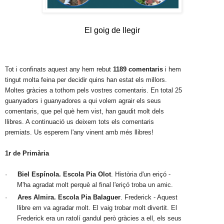
El goig de llegir
Tot i confinats aquest any hem rebut 
1189 comentaris
 i hem 
tingut molta feina per decidir quins han estat els millors. 
Moltes gràcies a tothom pels vostres comentaris. En total 25 
guanyadors i guanyadores a qui volem agrair els seus 
comentaris, que pel què hem vist, han gaudit molt dels 
llibres. A continuació us deixem tots els comentaris 
premiats. Us esperem l'any vinent amb més llibres!
1r de Primària
·
Biel Espínola. Escola Pia Olot
. Història d'un eriçó - 
M'ha agradat molt perquè al final l'eriçó troba un amic. 
·
Ares Almira. Escola Pia Balaguer
. Frederick - Aquest 
llibre em va agradar molt. El vaig trobar molt divertit. El 
Frederick era un ratolí gandul però gràcies a ell, els seus 