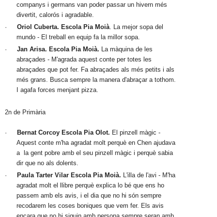
companys i germans van poder passar un hivern més 
divertit, calorós i agradable.
·
Oriol Cuberta. Escola Pia Moià
. La mejor sopa del 
mundo - El treball en equip fa la millor sopa.
·
Jan Arisa. Escola Pia Moià.
 La màquina de les 
abraçades - M'agrada aquest conte per totes les 
abraçades que pot fer. Fa abraçades als més petits i als 
més grans. Busca sempre la manera d'abraçar a tothom. 
I agafa forces menjant pizza.
2n de Primària
·
Bernat Corcoy Escola Pia Olot.
 El pinzell màgic - 
Aquest conte m'ha agradat molt perquè en Chen ajudava 
a  la gent pobre amb el seu pinzell màgic i perquè sabia 
dir que no als dolents.
·
Paula Tarter Vilar Escola Pia Moià.
 L'illa de l'avi - M'ha 
agradat molt el llibre perquè explica lo bé que ens ho 
passem amb els avis, i el dia que no hi són sempre 
recodarem les coses boniques que vem fer. Els avis 
encara que no hi siguin amb persona sempre seran amb 