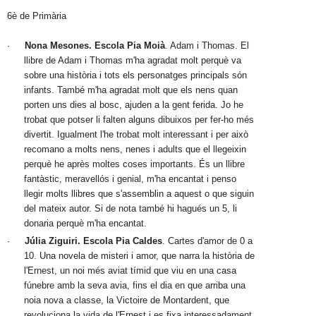
6è de Primària
·
Nona Mesones. Escola Pia Moià
. Adam i Thomas. El 
llibre de Adam i Thomas m'ha agradat molt perquè va 
sobre una història i tots els personatges principals són 
infants. També m'ha agradat molt que els nens quan 
porten uns dies al bosc, ajuden a la gent ferida. Jo he 
trobat que potser li falten alguns dibuixos per fer-ho més 
divertit. Igualment l'he trobat molt interessant i per això 
recomano a molts nens, nenes i adults que el llegeixin 
perquè he après moltes coses importants. És un llibre 
fantàstic, meravellós i genial, m'ha encantat i penso 
llegir molts llibres que s'assemblin a aquest o que siguin 
del mateix autor. Si de nota també hi hagués un 5, li 
donaria perquè m'ha encantat.
·
Júlia Ziguiri. Escola Pia Caldes
. Cartes d'amor de 0 a 
10. Una novela de misteri i amor, que narra la història de 
l'Ernest, un noi més aviat tímid que viu en una casa 
fúnebre amb la seva avia, fins el dia en que arriba una 
noia nova a classe, la Victoire de Montardent, que 
revoluciona la vida de l'Ernest i es fixa interessadament 