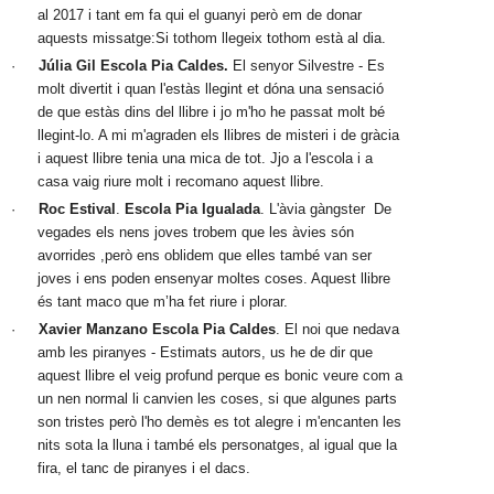
al 2017 i tant em fa qui el guanyi però em de donar 
aquests missatge:Si tothom llegeix tothom està al dia.
·
Júlia Gil
Escola Pia Caldes.
 El senyor Silvestre - Es 
molt divertit i quan l'estàs llegint et dóna una sensació 
de que estàs dins del llibre i jo m'ho he passat molt bé 
llegint-lo. A mi m'agraden els llibres de misteri i de gràcia 
i aquest llibre tenia una mica de tot. Jjo a l'escola i a 
casa vaig riure molt i recomano aquest llibre. 
·
Roc Estival
. 
Escola Pia Igualada
. L'àvia gàngster  De 
vegades els nens joves trobem que les àvies són 
avorrides ,però ens oblidem que elles també van ser 
joves i ens poden ensenyar moltes coses. Aquest llibre 
és tant maco que m’ha fet riure i plorar.
·
Xavier Manzano Escola Pia Caldes
. El noi que nedava 
amb les piranyes - Estimats autors, us he de dir que 
aquest llibre el veig profund perque es bonic veure com a 
un nen normal li canvien les coses, si que algunes parts 
son tristes però l'ho demès es tot alegre i m'encanten les 
nits sota la lluna i també els personatges, al igual que la 
fira, el tanc de piranyes i el dacs. 