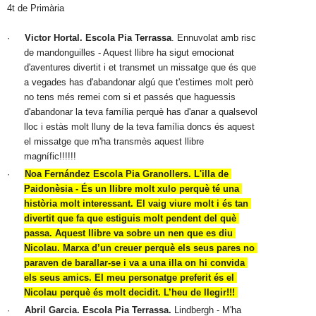
4t de Primària
·
Victor Hortal.
Escola Pia Terrassa
. Ennuvolat amb risc 
de mandonguilles - Aquest llibre ha sigut emocionat 
d'aventures divertit i et transmet un missatge que és que 
a vegades has d'abandonar algú que t'estimes molt però 
no tens més remei com si et passés que haguessis  
d'abandonar la teva família perquè has d'anar a qualsevol 
lloc i estàs molt lluny de la teva família doncs és aquest 
el missatge que m'ha transmès aquest llibre 
magnífic!!!!!! 
·
Noa Fernández Escola Pia Granollers. L'illa de 
Paidonèsia - És un llibre molt xulo perquè té una 
història molt interessant. El vaig viure molt i és tan 
divertit que fa que estiguis molt pendent del què 
passa. Aquest llibre va sobre un nen que es diu 
Nicolau. Marxa d’un creuer perquè els seus pares no 
paraven de barallar-se i va a una illa on hi convida 
els seus amics. El meu personatge preferit és el 
Nicolau perquè és molt decidit. L’heu de llegir!!! 
·
Abril Garcia.
Escola Pia
Terrassa. 
Lindbergh - M'ha 