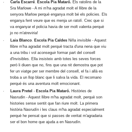
·
Carla Escarré
. 
Escola Pia Mataró.
 Els ratolins de la 
Sra Marlowe - A mi m'ha agradat molt el llibre de la 
senyora Marlow perquè enganya molt bé els policies. Els 
enganya fent veure que es menja un ratolí. Crec que si 
va enganyar el policia havia de ser molt valenta perquè 
jo no m'atreviria! 
·
Laia Blanco
. 
Escola Pia Caldes
 Niña invisible - Aquest 
llibre m'ha agradat molt perquè tracta d'una nena que viu 
a una tribu i vol aconseguir formar part del consell 
d'Invisibles. Ella insisteix amb totes les seves forces 
però li diuen que no, fins que una nit demostra que pot 
fer un viatge per ser membre del consell, el fa i allà es 
troba a un llop blanc que li salva la vida. El recomano 
perquè és una aventura molt emocionant. 
·
Laura Pretel 
- 
Escola Pia Mataró. 
Històries de 
Nasrudin - Aquest llibre m'ha agradat molt, perquè son 
histories sense sentit que fan riure molt. La primera 
història Nasrudín i les claus m'ha agradat especialment 
perquè he pensat que si passes de veritat m'agradaria 
ser el bon home que ajuda a en Nasrudín.