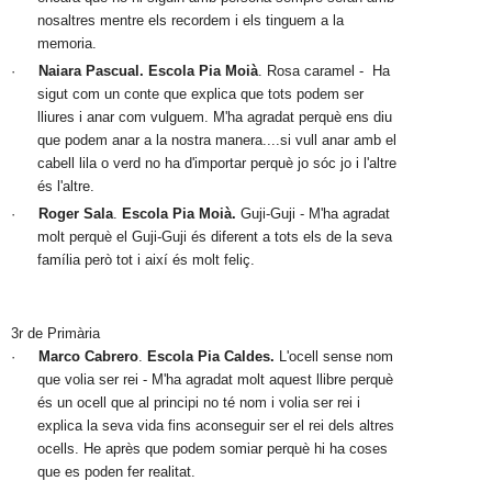
nosaltres mentre els recordem i els tinguem a la 
memoria.
·
Naiara Pascual.
Escola Pia Moià
. Rosa caramel -  Ha 
sigut com un conte que explica que tots podem ser 
lliures i anar com vulguem. M'ha agradat perquè ens diu 
que podem anar a la nostra manera....si vull anar amb el 
cabell lila o verd no ha d'importar perquè jo sóc jo i l'altre 
és l'altre. 
·
Roger Sala
. 
Escola Pia Moià.
 Guji-Guji - M'ha agradat 
molt perquè el Guji-Guji és diferent a tots els de la seva 
família però tot i així és molt feliç.
3r de Primària
·
Marco Cabrero
. 
Escola Pia Caldes. 
L'ocell sense nom 
que volia ser rei - M'ha agradat molt aquest llibre perquè 
és un ocell que al principi no té nom i volia ser rei i 
explica la seva vida fins aconseguir ser el rei dels altres 
ocells. He après que podem somiar perquè hi ha coses 
que es poden fer realitat.