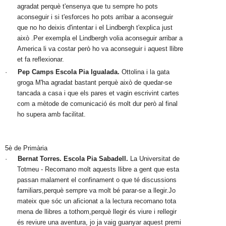
agradat perquè t'ensenya que tu sempre ho pots 
aconseguir i si t'esforces ho pots arribar a aconseguir 
que no ho deixis d'intentar i el Lindbergh t'explica just 
això .Per exempla el Lindbergh volia aconseguir arribar a 
America li va costar però ho va aconseguir i aquest llibre 
et fa reflexionar.
·
Pep Camps
Escola Pia Igualada. 
Ottolina i la gata 
groga
M'ha agradat bastant perquè això de quedar-se 
tancada a casa i que els pares et vagin escrivint cartes 
com a mètode de comunicació és molt dur però al final 
ho supera amb facilitat.
5è de Primària
·
Bernat Torres.
Escola Pia Sabadell. 
La Universitat de 
Totmeu - Recomano molt aquests llibre a gent que esta 
passan malament el confinament o que té discussions 
familiars,perquè sempre va molt bé parar-se a llegir.Jo 
mateix que sóc un aficionat a la lectura recomano tota 
mena de llibres a tothom,perquè llegir és viure i rellegir 
és reviure una aventura, jo ja vaig guanyar aquest premi 