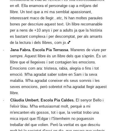
en ell. Ella enamora el personatge cap a mitjans del 
llibre. Un text que a mi ma semblat apassionant, 
interessant maco de llegir...etc, hi han moltes paraules 
bones per descriure aquest text. Un llibre recomanable 
per a nens de +10 anys i per a adults ja que la història 
es bastant complexa i per descomptat, per als amants 
de la lectura i dels llibres, com jo.
💕
·
Jana Fabra. Escola Pia Terrassa
. Maneres de viure per 
sempre. Aquest llibre és un llibre dels que s'aprèn. És un 
llibre que el llegeixes i set contagien les emocions. 
Emocions com ara: tristesa, rabia, alegria o fins i tot 
emoció. M'ha agradat saber sobre en Sam i la seva 
malaltia. M'ha agradat coneixer els seus somnis i les 
seves emocions, però sobretot m'ha agradat llegir aquest 
llibre.
·
Clàudia Umbert. Escola Pia Caldes. 
El senyor Bello i 
l'elixir blau. M'ha entusiasmat molt, perquè a mi 
m'encanten els gossos, tot i que, la veritat trobo una 
mica injust que l'Edgar i l'Sternheim no poguessin 
treballar del que volien. Però la veritat es que descriu 
molt bé la societat d'avui en dia, que encara que vulguis 