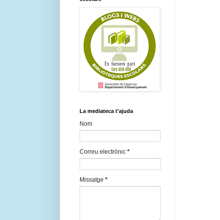
La mediateca t'ajuda
Nom
Correu electrònic
*
Missatge
*