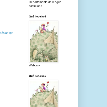
Departamento de lengua
castellana
Què llegeixo?
més antiga
Webtask
Què llegeixo?