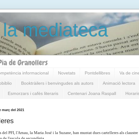
 la mediateca
mpetència informacional
Novetats
Pontdellibres
Va de cin
obiblio
Booktràilers i benvingudes als autors
Animació lectora
Esmorzars i cafès literaris
Centenari Joana Raspall
Horari
de març del 2021
leres
 del PFI, l'Arnau, la Maria José i la Suzane, han muntat dues cartelleres als claustre
a de l'escola de secundària.