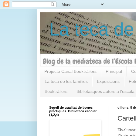
La teca de
Projecte Canal Booktràilers
Principal
Co
La teca de les famílies
Exposicions
Fot
Booktràilers
Bibliotasques autors a l'escola
Segell de qualitat de bones
dilluns, 8 
pràctiques. Biblioteca escolar
(1,2,4)
Cartel
Els alumnes
Planta baix