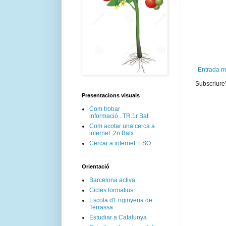
Entrada m
Subscriure'
Presentacions visuals
Com trobar
informació...TR.1r Bat
Com acotar una cerca a
internet. 2n Batx
Cercar a internet. ESO
Orientació
Barcelona activa
Cicles formatius
Escola d'Enginyeria de
Terrassa
Estudiar a Catalunya