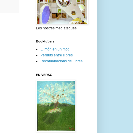
Les nostres mediateques
Booktubers
El món en un mot
Perduts entre llibres
Recomanacions de llibres
EN VERSO