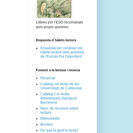
Llibres per l’ESO recomanats
pels propis alumnes
Enquesta d´hàbits lectors
Enquesta per conèixer els
hàbits lectors dels alumnes
de l'Escola Pia Granollers
Foment a la lectura i recerca
Recercat
Catàleg col·lectiu de les
Universitats de Catalunya
Catàleg Col·lectiu
Biblioteques Diputació
Barcelona
Banc de recursos sobre
lectura
Bibliomedia
Boolino
De què fa gust la lluna?