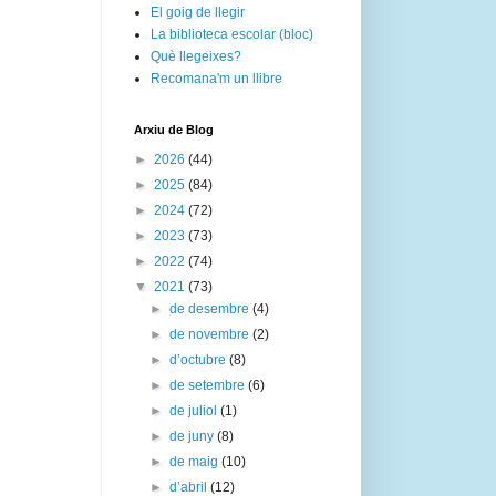
El goig de llegir
La biblioteca escolar (bloc)
Què llegeixes?
Recomana'm un llibre
Arxiu de Blog
►
2026
(44)
►
2025
(84)
►
2024
(72)
►
2023
(73)
►
2022
(74)
▼
2021
(73)
►
de desembre
(4)
►
de novembre
(2)
►
d’octubre
(8)
►
de setembre
(6)
►
de juliol
(1)
►
de juny
(8)
►
de maig
(10)
►
d’abril
(12)