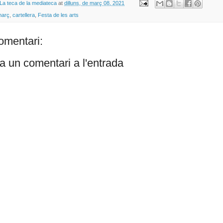
La teca de la mediateca
at
dilluns, de març 08, 2021
març
,
cartellera
,
Festa de les arts
omentari:
a un comentari a l'entrada