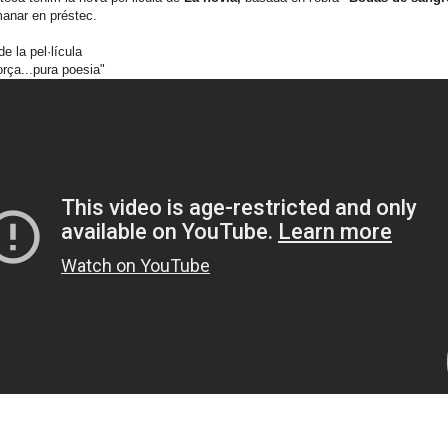
anar en préstec.
e la pel·lícula
orça...pura poesia"