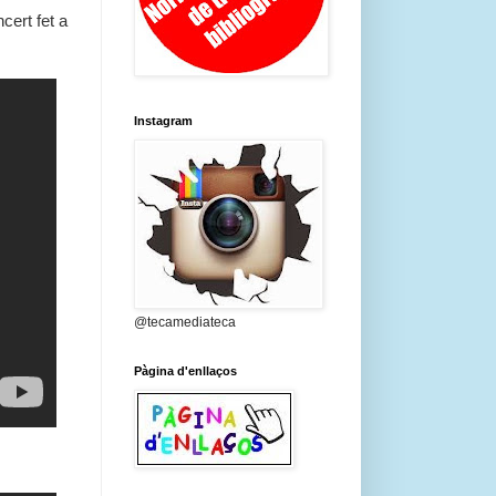
ert fet a
Instagram
@tecamediateca
Pàgina d'enllaços