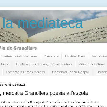
 la mediateca
mpetència informacional
Novetats
Pontdellibres
Va de cin
obiblio
Booktràilers i benvingudes als autors
Animació lectora
Esmorzars i cafès literaris
Centenari Joana Raspall
Horari
2 d’octubre del 2016
, mercat a Granollers poesia a l'escola
s de setembre va fer 80 anys de l'assassinat de Federico García Lorca.
teca tenim la nova pel·licula de
La novia,
basada en l'obra
"Bodas de sang