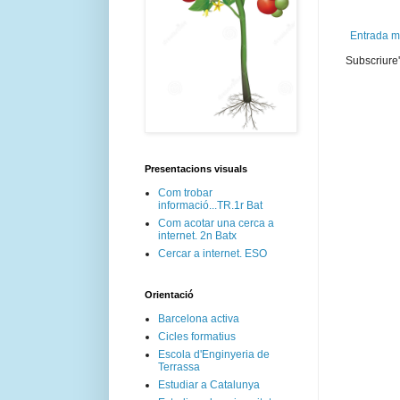
Entrada m
Subscriure'
Presentacions visuals
Com trobar
informació...TR.1r Bat
Com acotar una cerca a
internet. 2n Batx
Cercar a internet. ESO
Orientació
Barcelona activa
Cicles formatius
Escola d'Enginyeria de
Terrassa
Estudiar a Catalunya