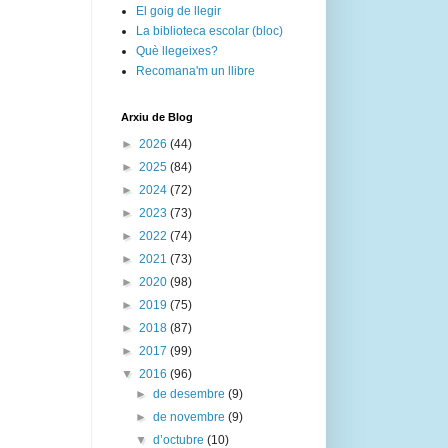
El goig de llegir
La biblioteca escolar (bloc)
Què llegeixes?
Recomana'm un llibre
Arxiu de Blog
►
2026
(44)
►
2025
(84)
►
2024
(72)
►
2023
(73)
►
2022
(74)
►
2021
(73)
►
2020
(98)
►
2019
(75)
►
2018
(87)
►
2017
(99)
▼
2016
(96)
►
de desembre
(9)
►
de novembre
(9)
▼
d’octubre
(10)