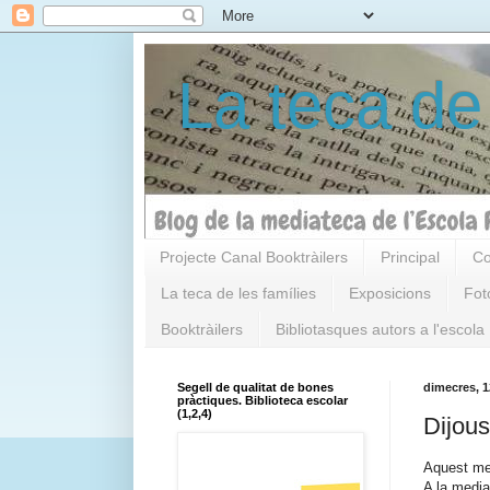
La teca de
Projecte Canal Booktràilers
Principal
Co
La teca de les famílies
Exposicions
Fot
Booktràilers
Bibliotasques autors a l'escola
Segell de qualitat de bones
dimecres, 1
pràctiques. Biblioteca escolar
(1,2,4)
Dijous
Aquest me
A la media