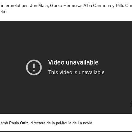
 interpretat per
Jon Maia, Gorka Hermosa, Alba Carmona y Pitti. Conc
Leku.
 amb Paula Ortiz, directora de la pel·lícula de La novia.