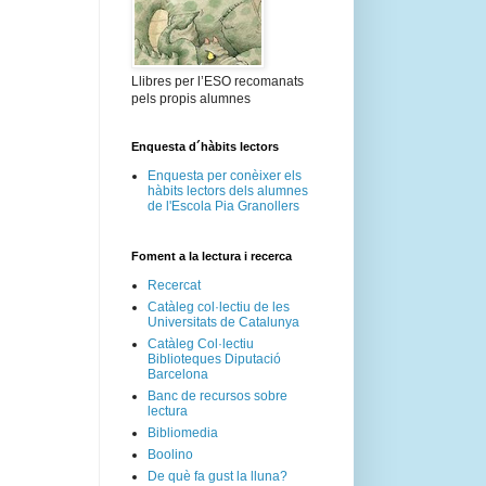
Llibres per l’ESO recomanats
pels propis alumnes
Enquesta d´hàbits lectors
Enquesta per conèixer els
hàbits lectors dels alumnes
de l'Escola Pia Granollers
Foment a la lectura i recerca
Recercat
Catàleg col·lectiu de les
Universitats de Catalunya
Catàleg Col·lectiu
Biblioteques Diputació
Barcelona
Banc de recursos sobre
lectura
Bibliomedia
Boolino
De què fa gust la lluna?