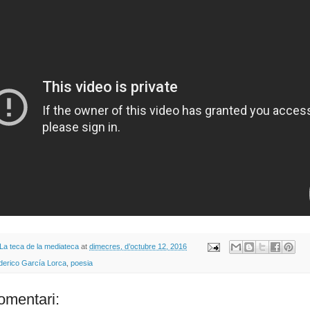
La teca de la mediateca
at
dimecres, d’octubre 12, 2016
derico García Lorca
,
poesia
omentari: