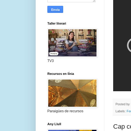
Taller literari
TV3
Recursos en línia
Posted by
Paraigües de recursos
Labels:
Fe
Any Llull
Cap c