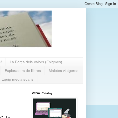
e!
La Força dels Valors (Enigmes)
Exploradors de llibres
Maletes viatgeres
s Equip mediatecaris
VEGA. Catàleg
re".
L
a