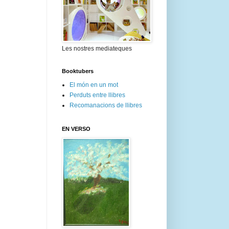
Les nostres mediateques
Booktubers
El món en un mot
Perduts entre llibres
Recomanacions de llibres
EN VERSO