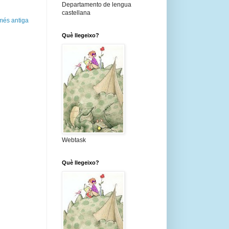
Departamento de lengua
castellana
més antiga
Què llegeixo?
Webtask
Què llegeixo?