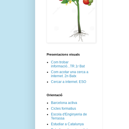
Presentacions visuals
Com trobar
informació...TR.1r Bat
Com acotar una cerca a
internet. 2n Batx
Cercar a internet. ESO
Orientació
Barcelona activa
Cicles formatius
Escola d'Enginyeria de
Terrassa
Estudiar a Catalunya