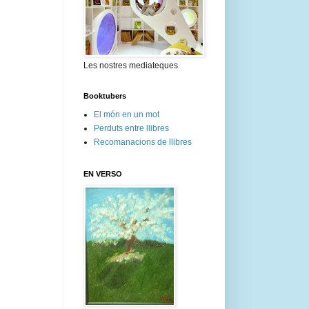
Les nostres mediateques
Booktubers
El món en un mot
Perduts entre llibres
Recomanacions de llibres
EN VERSO