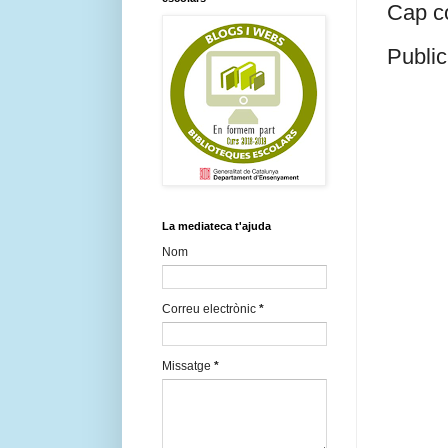
Cap c
Public
La mediateca t'ajuda
Nom
Correu electrònic
*
Missatge
*