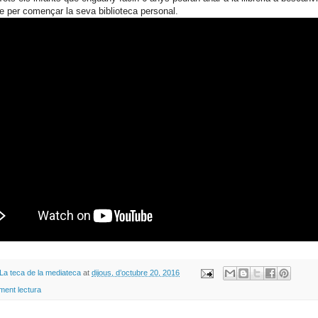
bre per començar la seva biblioteca personal.
La teca de la mediateca
at
dijous, d’octubre 20, 2016
ment lectura