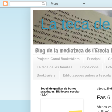
La teca de
Projecte Canal Booktràilers
Principal
Co
La teca de les famílies
Exposicions
Fot
Booktràilers
Bibliotasques autors a l'escola
Segell de qualitat de bones
dijous, 20 
pràctiques. Biblioteca escolar
(1,2,4)
Fas 6 
Ahir es va
un llibre"