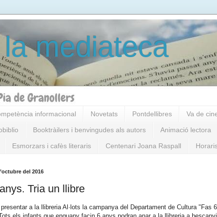
 la mediateca
mpetència informacional
Novetats
Pontdellibres
Va de cin
obiblio
Booktràilers i benvingudes als autors
Animació lectora
Esmorzars i cafès literaris
Centenari Joana Raspall
Horari
d’octubre del 2016
anys. Tria un llibre
 presentar a la llibreria Al·lots la campanya del Departament de Cultura "Fas 6
. Tots els infants que enguany facin 6 anys podran anar a la llibreria a bescanvi