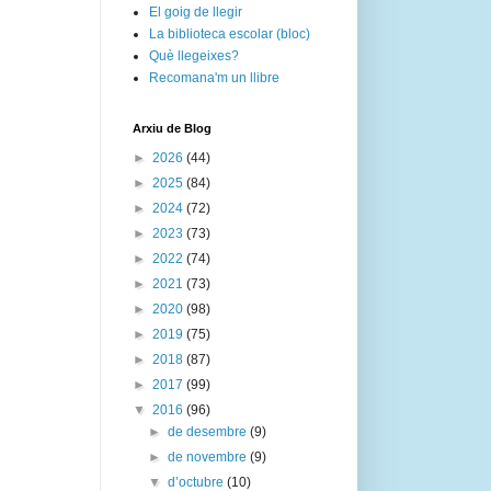
El goig de llegir
La biblioteca escolar (bloc)
Què llegeixes?
Recomana'm un llibre
Arxiu de Blog
►
2026
(44)
►
2025
(84)
►
2024
(72)
►
2023
(73)
►
2022
(74)
►
2021
(73)
►
2020
(98)
►
2019
(75)
►
2018
(87)
►
2017
(99)
▼
2016
(96)
►
de desembre
(9)
►
de novembre
(9)
▼
d’octubre
(10)