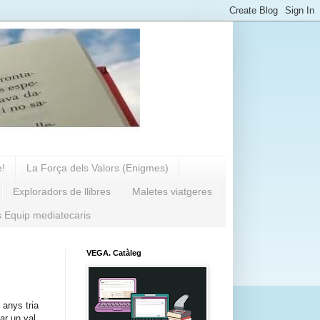
e!
La Força dels Valors (Enigmes)
Exploradors de llibres
Maletes viatgeres
s Equip mediatecaris
VEGA. Catàleg
 anys tria
ar un val