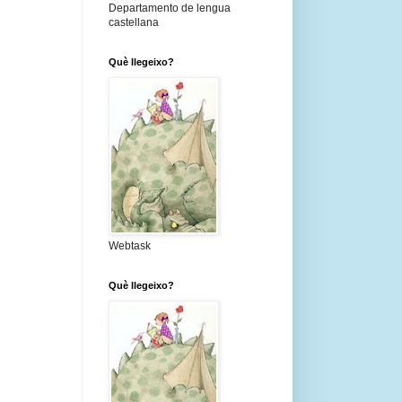
Departamento de lengua
castellana
Què llegeixo?
Webtask
Què llegeixo?