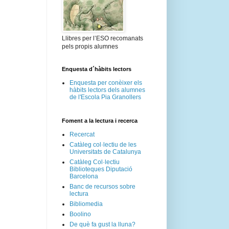
Llibres per l’ESO recomanats
pels propis alumnes
Enquesta d´hàbits lectors
Enquesta per conèixer els
hàbits lectors dels alumnes
de l'Escola Pia Granollers
Foment a la lectura i recerca
Recercat
Catàleg col·lectiu de les
Universitats de Catalunya
Catàleg Col·lectiu
Biblioteques Diputació
Barcelona
Banc de recursos sobre
lectura
Bibliomedia
Boolino
De què fa gust la lluna?